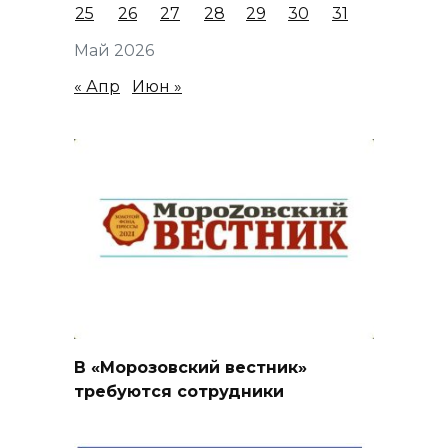
25
26
27
28
29
30
31
Май 2026
« Апр
Июн »
В «Морозовский вестник»
требуются сотрудники