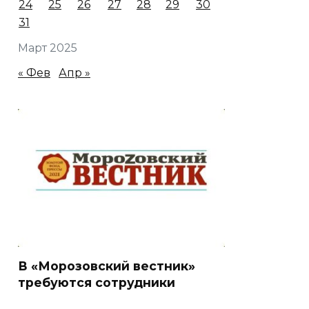
24
25
26
27
28
29
30
31
Март 2025
« Фев
Апр »
В «Морозовский вестник»
требуются сотрудники