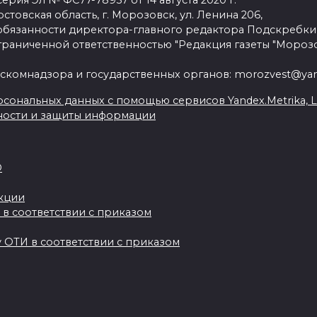
рия Эл № ФС77-78957 от 14 августа 2020 г.
стовская область, г. Морозовск, ул. Ленина 206,
язанности директора-главного редактора Подскребки
граниченной ответственностью "Редакция газеты "Морозо
скомнадзора и государственных органов: morozvest@yan
сональных данных с помощью сервисов Yandex.Metrika, Live
ности и защиты информации
О
акции
 в соответствии с приказом
 ОТИ в соответствии с приказом