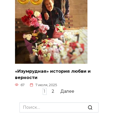
«Изумрудная» история любви и
верности
67
7 июля, 2025
Пагинация
1
2
Далее
записей
Search
for: