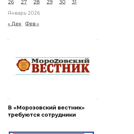
26
27
28
29
30
31
Январь 2026
« Дек
Фев »
В «Морозовский вестник»
требуются сотрудники