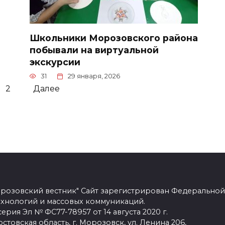
Школьники Морозовского района
побывали на виртуальной
экскурсии
31
29 января, 2026
2
Далее
розовский вестник" Сайт зарегистрирован Федеральной
ехнологий и массовых коммуникаций.
рия Эл № ФС77-78957 от 14 августа 2020 г.
стовская область, г. Морозовск, ул. Ленина 206,