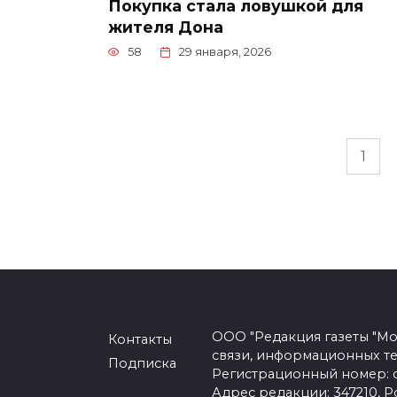
Покупка стала ловушкой для
жителя Дона
58
29 января, 2026
Пагинация
1
записей
ООО "Редакция газеты "Мо
Контакты
связи, информационных т
Подписка
Регистрационный номер: се
Адрес редакции: 347210, Ро