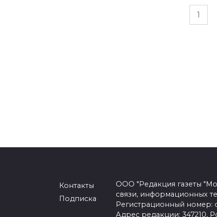
Пагинация
1
записей
ООО "Редакция газеты "Мо
Контакты
связи, информационных т
Подписка
Регистрационный номер: се
Адрес редакции: 347210, Ро